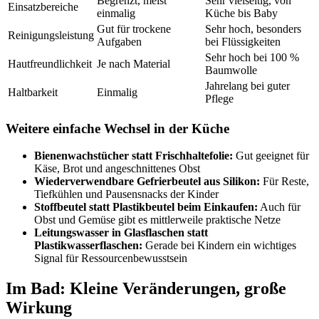
Begrenzt, meist
Sehr vielseitig, von
Einsatzbereiche
einmalig
Küche bis Baby
Gut für trockene
Sehr hoch, besonders
Reinigungsleistung
Aufgaben
bei Flüssigkeiten
Sehr hoch bei 100 %
Hautfreundlichkeit
Je nach Material
Baumwolle
Jahrelang bei guter
Haltbarkeit
Einmalig
Pflege
Weitere einfache Wechsel in der Küche
Bienenwachstücher statt Frischhaltefolie:
Gut geeignet für
Käse, Brot und angeschnittenes Obst
Wiederverwendbare Gefrierbeutel aus Silikon:
Für Reste,
Tiefkühlen und Pausensnacks der Kinder
Stoffbeutel statt Plastikbeutel beim Einkaufen:
Auch für
Obst und Gemüse gibt es mittlerweile praktische Netze
Leitungswasser in Glasflaschen statt
Plastikwasserflaschen:
Gerade bei Kindern ein wichtiges
Signal für Ressourcenbewusstsein
Im Bad: Kleine Veränderungen, große
Wirkung