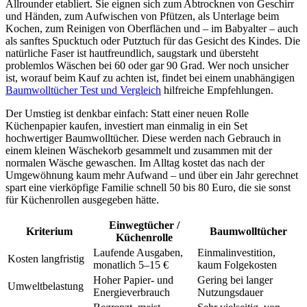
Allrounder etabliert. Sie eignen sich zum Abtrocknen von Geschirr
und Händen, zum Aufwischen von Pfützen, als Unterlage beim
Kochen, zum Reinigen von Oberflächen und – im Babyalter – auch
als sanftes Spucktuch oder Putztuch für das Gesicht des Kindes. Die
natürliche Faser ist hautfreundlich, saugstark und übersteht
problemlos Wäschen bei 60 oder gar 90 Grad. Wer noch unsicher
ist, worauf beim Kauf zu achten ist, findet bei einem unabhängigen
Baumwolltücher Test und Vergleich
hilfreiche Empfehlungen.
Der Umstieg ist denkbar einfach: Statt einer neuen Rolle
Küchenpapier kaufen, investiert man einmalig in ein Set
hochwertiger Baumwolltücher. Diese werden nach Gebrauch in
einem kleinen Wäschekorb gesammelt und zusammen mit der
normalen Wäsche gewaschen. Im Alltag kostet das nach der
Umgewöhnung kaum mehr Aufwand – und über ein Jahr gerechnet
spart eine vierköpfige Familie schnell 50 bis 80 Euro, die sie sonst
für Küchenrollen ausgegeben hätte.
Einwegtücher /
Kriterium
Baumwolltücher
Küchenrolle
Laufende Ausgaben,
Einmalinvestition,
Kosten langfristig
monatlich 5–15 €
kaum Folgekosten
Hoher Papier- und
Gering bei langer
Umweltbelastung
Energieverbrauch
Nutzungsdauer